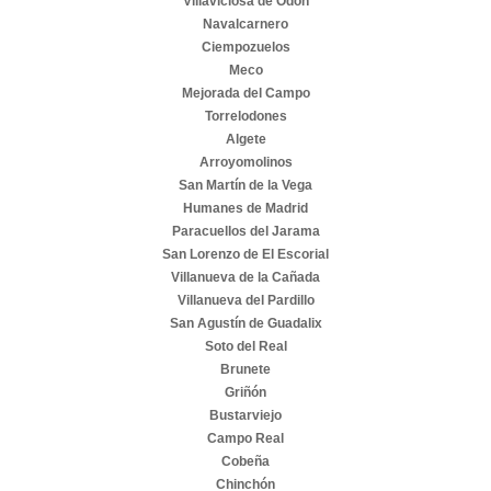
Villaviciosa de Odón
Navalcarnero
Ciempozuelos
Meco
Mejorada del Campo
Torrelodones
Algete
Arroyomolinos
San Martín de la Vega
Humanes de Madrid
Paracuellos del Jarama
San Lorenzo de El Escorial
Villanueva de la Cañada
Villanueva del Pardillo
San Agustín de Guadalix
Soto del Real
Brunete
Griñón
Bustarviejo
Campo Real
Cobeña
Chinchón