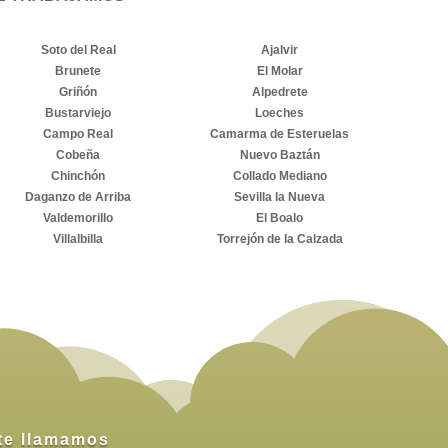
Soto del Real
Ajalvir
Brunete
El Molar
Griñón
Alpedrete
Bustarviejo
Loeches
Campo Real
Camarma de Esteruelas
Cobeña
Nuevo Baztán
Chinchón
Collado Mediano
Daganzo de Arriba
Sevilla la Nueva
Valdemorillo
El Boalo
Villalbilla
Torrejón de la Calzada
te llamamos