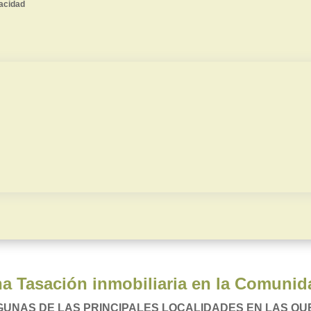
vacidad
Herencias
Autorización vent
Divorcios
Valoración judicia
a Tasación inmobiliaria en la Comuni
GUNAS DE LAS PRINCIPALES LOCALIDADES EN LAS Q