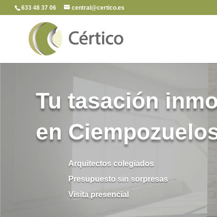
633 48 37 06
central@certico.es
Tu tasación inmob
en Ciempozuelo
Arquitectos colegiados
Presupuesto sin sorpresas
Visita presencial