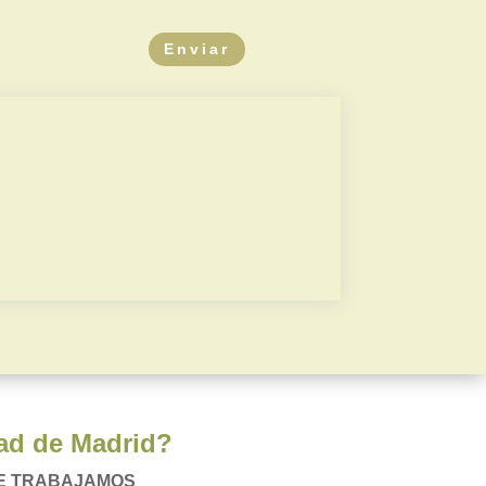
Enviar
a
Carteras de activos
l
Plusvalía municipal
dad de Madrid?
UE TRABAJAMOS