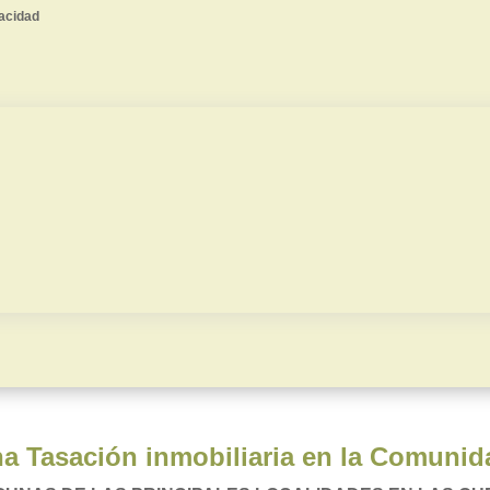
vacidad
Herencias
Autorización vent
Divorcios
Valoración judicia
a Tasación inmobiliaria en la Comuni