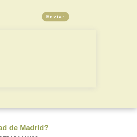
Enviar
a
Carteras de activos
l
Plusvalía municipal
dad de Madrid?