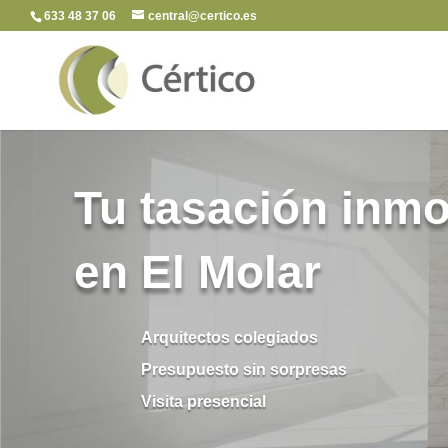
633 48 37 06
central@certico.es
Tu tasación inmob
en El Molar
Arquitectos colegiados
Presupuesto sin sorpresas
Visita presencial