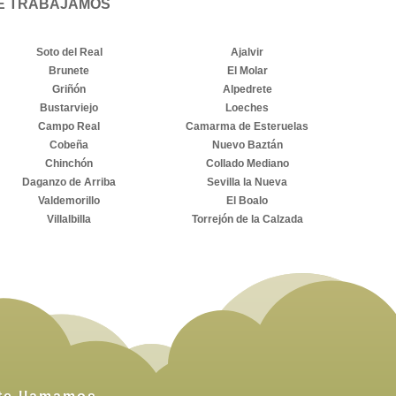
UE TRABAJAMOS
Soto del Real
Ajalvir
Brunete
El Molar
Griñón
Alpedrete
Bustarviejo
Loeches
Campo Real
Camarma de Esteruelas
Cobeña
Nuevo Baztán
Chinchón
Collado Mediano
Daganzo de Arriba
Sevilla la Nueva
Valdemorillo
El Boalo
Villalbilla
Torrejón de la Calzada