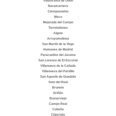
Villaviciosa de Odón
Navalcarnero
Ciempozuelos
Meco
Mejorada del Campo
Torrelodones
Algete
Arroyomolinos
San Martín de la Vega
Humanes de Madrid
Paracuellos del Jarama
San Lorenzo de El Escorial
Villanueva de la Cañada
Villanueva del Pardillo
San Agustín de Guadalix
Soto del Real
Brunete
Griñón
Bustarviejo
Campo Real
Cobeña
Chinchón