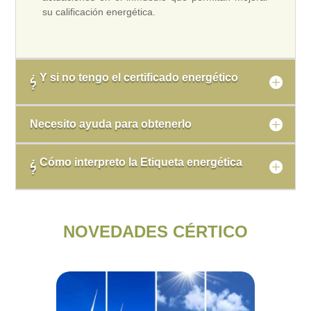
su calificación energética.
¿ Y si no tengo el certificado energético
?
Necesito ayuda para obtenerlo
¿ Cómo interpreto la Etiqueta energética
?
NOVEDADES CÉRTICO