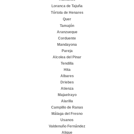
Loranca de Tajuña
Tórtola de Henares
Quer
Tamajón
Aranzueque
Corduente
Mandayona
Pareja
Alcolea del Pinar
Tendilla
Hita
Albares
Driebes
Atienza
Majaelrayo
Alarilla
Campillo de Ranas
Málaga del Fresno
Usanos
Valdenuño Fernández
Alique