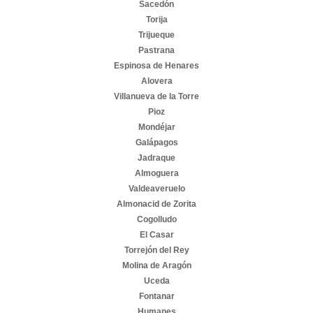
Sacedón
Torija
Trijueque
Pastrana
Espinosa de Henares
Alovera
Villanueva de la Torre
Pioz
Mondéjar
Galápagos
Jadraque
Almoguera
Valdeaveruelo
Almonacid de Zorita
Cogolludo
El Casar
Torrejón del Rey
Molina de Aragón
Uceda
Fontanar
Humanes