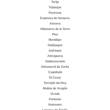
Torija
Trijueque
Pastrana
Espinosa de Henares
Alovera
Villanueva de la Torre
Pioz
Mondéjar
Galápagos
Jadraque
Almoguera
Valdeaveruelo
Almonacid de Zorita
Cogolludo
El Casar
Torrejón del Rey
Molina de Aragón
Uceda
Fontanar
Humanes