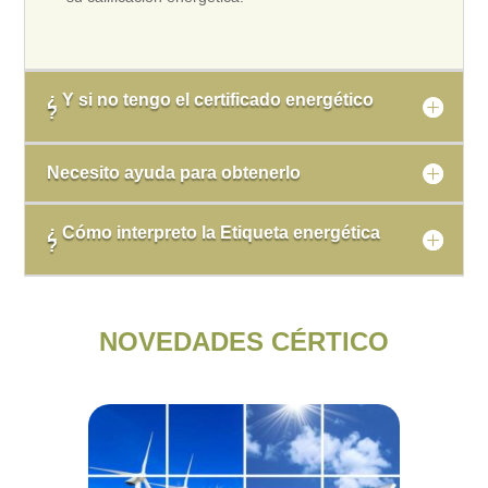
¿ Y si no tengo el certificado energético
?
Necesito ayuda para obtenerlo
¿ Cómo interpreto la Etiqueta energética
?
NOVEDADES CÉRTICO