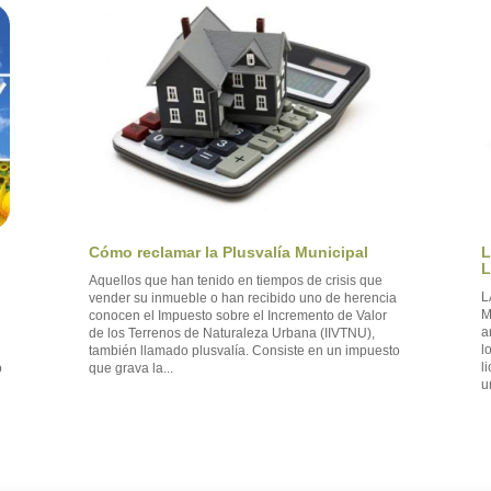
L
Cómo reclamar la Plusvalía Municipal
L
Aquellos que han tenido en tiempos de crisis que
L
vender su inmueble o han recibido uno de herencia
M
conocen el Impuesto sobre el Incremento de Valor
a
de los Terrenos de Naturaleza Urbana (IIVTNU),
l
también llamado plusvalía. Consiste en un impuesto
l
que grava la...
o
u
o