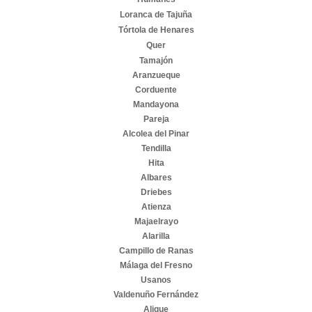
Loranca de Tajuña
Tórtola de Henares
Quer
Tamajón
Aranzueque
Corduente
Mandayona
Pareja
Alcolea del Pinar
Tendilla
Hita
Albares
Driebes
Atienza
Majaelrayo
Alarilla
Campillo de Ranas
Málaga del Fresno
Usanos
Valdenuño Fernández
Alique