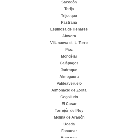
Sacedón
Torija
Trijueque
Pastrana
Espinosa de Henares
Alovera
Villanueva de la Torre
Pioz
Mondéjar
Galápagos
Jadraque
Almoguera
Valdeaveruelo
Almonacid de Zorita
Cogolludo
El Casar
Torrejón del Rey
Molina de Aragón
Uceda
Fontanar
Humanes