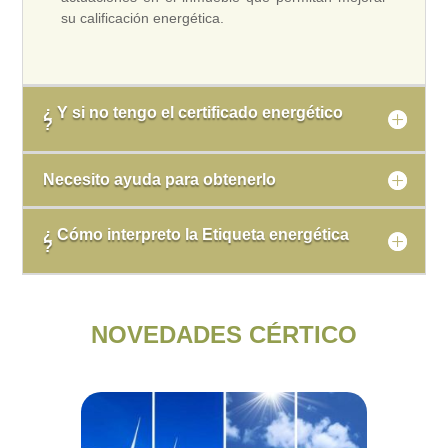
su calificación energética.
¿ Y si no tengo el certificado energético
?
Necesito ayuda para obtenerlo
¿ Cómo interpreto la Etiqueta energética
?
NOVEDADES CÉRTICO