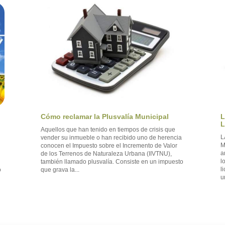
L
Cómo reclamar la Plusvalía Municipal
L
Aquellos que han tenido en tiempos de crisis que
L
vender su inmueble o han recibido uno de herencia
M
conocen el Impuesto sobre el Incremento de Valor
a
de los Terrenos de Naturaleza Urbana (IIVTNU),
l
también llamado plusvalía. Consiste en un impuesto
l
que grava la...
o
u
o