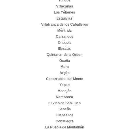
Yuncos
Villacañas
Los Yébenes
Esquivias
Villafranca de los Caballeros
Méntrida
Carranque
Ontígola
Illescas
Quintanar de la Orden
Ocaña
Mora
Argés
Casarrubios del Monte
Yepes
Mocejón
Nambroca
El Viso de San Juan
Seseña
Fuensalida
Consuegra
La Puebla de Montalbán