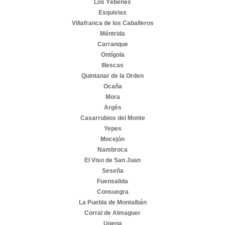
Los Yébenes
Esquivias
Villafranca de los Caballeros
Méntrida
Carranque
Ontígola
Illescas
Quintanar de la Orden
Ocaña
Mora
Argés
Casarrubios del Monte
Yepes
Mocejón
Nambroca
El Viso de San Juan
Seseña
Fuensalida
Consuegra
La Puebla de Montalbán
Corral de Almaguer
Ugena