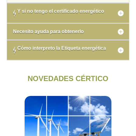
¿ Y si no tengo el certificado energético
?
Necesito ayuda para obtenerlo
¿ Cómo interpreto la Etiqueta energética
?
NOVEDADES CÉRTICO