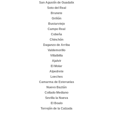
San Agustín de Guadalix
Soto del Real
Brunete
Griñón
Bustarviejo
Campo Real
Cobeña
Chinchón
Daganzo de Arriba
Valdemorillo
Villalbilla
Ajalvir
El Molar
Alpedrete
Loeches
Camarma de Esteruelas
Nuevo Baztán
Collado Mediano
Sevilla la Nueva
El Boalo
Torrejón de la Calzada