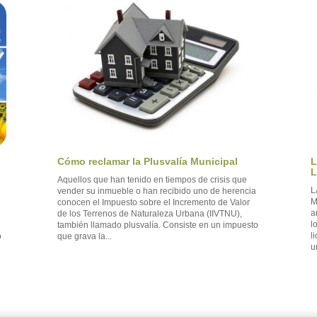
L
Cómo reclamar la Plusvalía Municipal
L
Aquellos que han tenido en tiempos de crisis que
L
vender su inmueble o han recibido uno de herencia
M
conocen el Impuesto sobre el Incremento de Valor
a
de los Terrenos de Naturaleza Urbana (IIVTNU),
l
también llamado plusvalía. Consiste en un impuesto
l
que grava la...
o
u
o