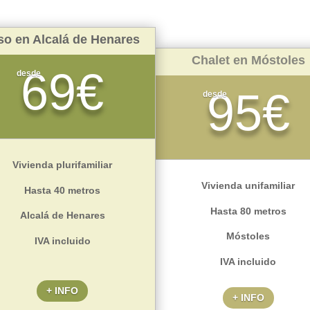
so en Alcalá de Henares
Chalet en Móstoles
69€
desde
95€
desde
Vivienda plurifamiliar
Vivienda unifamiliar
Hasta 40 metros
Hasta 80 metros
Alcalá de Henares
Móstoles
IVA incluido
IVA incluido
+ INFO
+ INFO