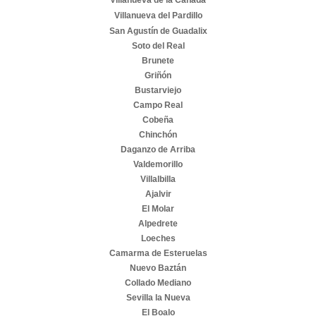
Villanueva del Pardillo
San Agustín de Guadalix
Soto del Real
Brunete
Griñón
Bustarviejo
Campo Real
Cobeña
Chinchón
Daganzo de Arriba
Valdemorillo
Villalbilla
Ajalvir
El Molar
Alpedrete
Loeches
Camarma de Esteruelas
Nuevo Baztán
Collado Mediano
Sevilla la Nueva
El Boalo