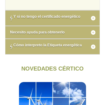
¿ Y si no tengo el certificado energético
?
Necesito ayuda para obtenerlo
¿ Cómo interpreto la Etiqueta energética
?
NOVEDADES CÉRTICO