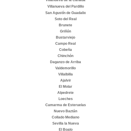
Villanueva del Pardillo
San Agustín de Guadalix
Soto del Real
Brunete
Griñón
Bustarviejo
Campo Real
Cobeña
Chinchón
Daganzo de Arriba
Valdemorillo
Villalbilla
Ajalvir
El Molar
Alpedrete
Loeches
Camarma de Esteruelas
Nuevo Baztán
Collado Mediano
Sevilla la Nueva
El Boalo