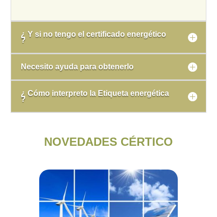
¿ Y si no tengo el certificado energético
?
Necesito ayuda para obtenerlo
¿ Cómo interpreto la Etiqueta energética
?
NOVEDADES CÉRTICO