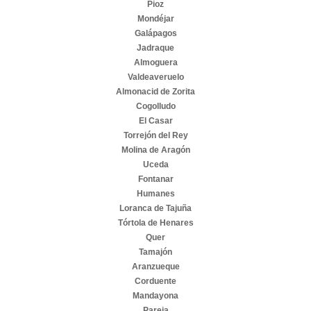
Pioz
Mondéjar
Galápagos
Jadraque
Almoguera
Valdeaveruelo
Almonacid de Zorita
Cogolludo
El Casar
Torrejón del Rey
Molina de Aragón
Uceda
Fontanar
Humanes
Loranca de Tajuña
Tórtola de Henares
Quer
Tamajón
Aranzueque
Corduente
Mandayona
Pareja