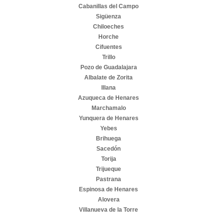
Cabanillas del Campo
Sigüenza
Chiloeches
Horche
Cifuentes
Trillo
Pozo de Guadalajara
Albalate de Zorita
Illana
Azuqueca de Henares
Marchamalo
Yunquera de Henares
Yebes
Brihuega
Sacedón
Torija
Trijueque
Pastrana
Espinosa de Henares
Alovera
Villanueva de la Torre