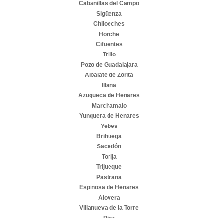
Cabanillas del Campo
Sigüenza
Chiloeches
Horche
Cifuentes
Trillo
Pozo de Guadalajara
Albalate de Zorita
Illana
Azuqueca de Henares
Marchamalo
Yunquera de Henares
Yebes
Brihuega
Sacedón
Torija
Trijueque
Pastrana
Espinosa de Henares
Alovera
Villanueva de la Torre