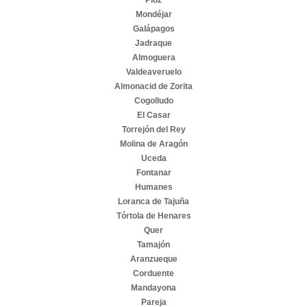
Pioz
Mondéjar
Galápagos
Jadraque
Almoguera
Valdeaveruelo
Almonacid de Zorita
Cogolludo
El Casar
Torrejón del Rey
Molina de Aragón
Uceda
Fontanar
Humanes
Loranca de Tajuña
Tórtola de Henares
Quer
Tamajón
Aranzueque
Corduente
Mandayona
Pareja