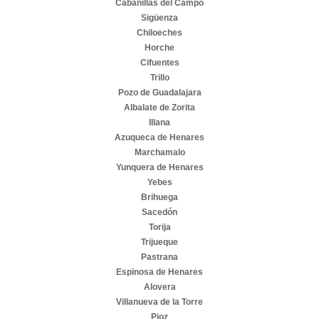
Cabanillas del Campo
Sigüenza
Chiloeches
Horche
Cifuentes
Trillo
Pozo de Guadalajara
Albalate de Zorita
Illana
Azuqueca de Henares
Marchamalo
Yunquera de Henares
Yebes
Brihuega
Sacedón
Torija
Trijueque
Pastrana
Espinosa de Henares
Alovera
Villanueva de la Torre
Pioz