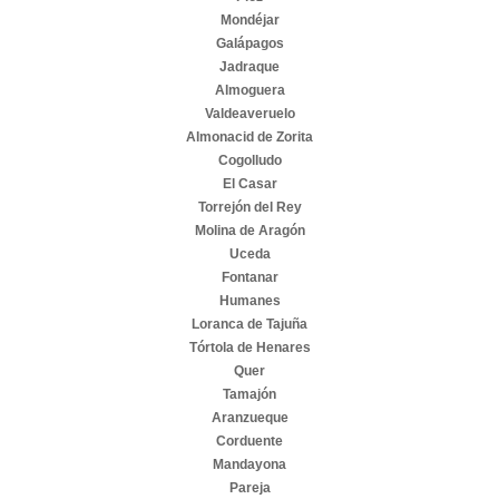
Mondéjar
Galápagos
Jadraque
Almoguera
Valdeaveruelo
Almonacid de Zorita
Cogolludo
El Casar
Torrejón del Rey
Molina de Aragón
Uceda
Fontanar
Humanes
Loranca de Tajuña
Tórtola de Henares
Quer
Tamajón
Aranzueque
Corduente
Mandayona
Pareja