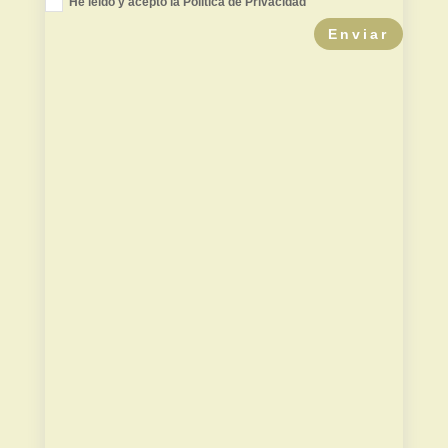
He leído y acepto la Política de Privacidad
Enviar
Valor de mercado
Contradictoria TPC
Herencias
Divorcios