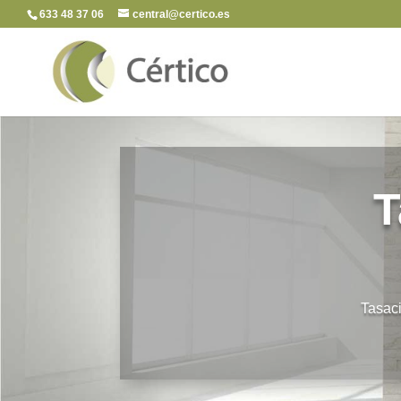
633 48 37 06
central@certico.es
T
Tasaci