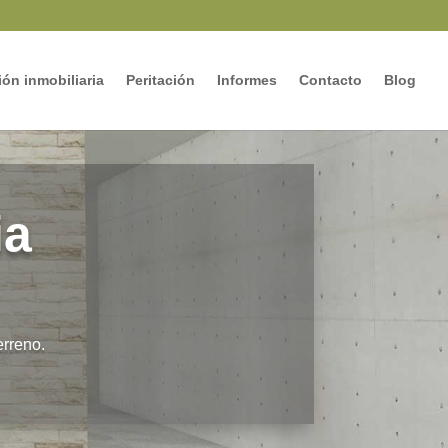
ón inmobiliaria
Peritación
Informes
Contacto
Blog
ia
erreno.