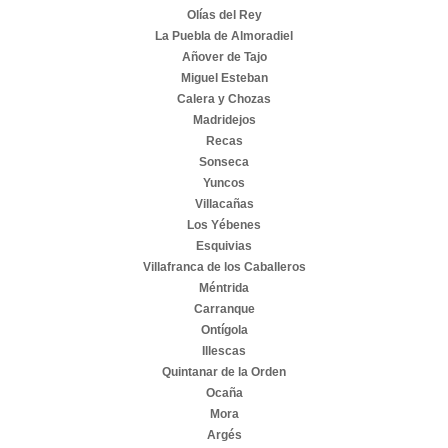
Olías del Rey
La Puebla de Almoradiel
Añover de Tajo
Miguel Esteban
Calera y Chozas
Madridejos
Recas
Sonseca
Yuncos
Villacañas
Los Yébenes
Esquivias
Villafranca de los Caballeros
Méntrida
Carranque
Ontígola
Illescas
Quintanar de la Orden
Ocaña
Mora
Argés