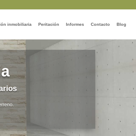
ón inmobiliaria
Peritación
Informes
Contacto
Blog
ia
arios
erreno.