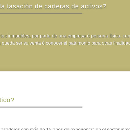
 la tasación de carteras de activos?
rios inmuebles, por parte de una empresa ó persona física, con
 pueda ser su venta ó conocer el patrimonio para otras finalida
tico?
Tasadores con más de 15 años de experiencia en el sector inmob