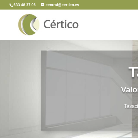
633 48 37 06
central@certico.es
T
Valo
Tasaci