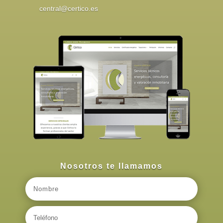
central@certico.es
Nosotros te llamamos