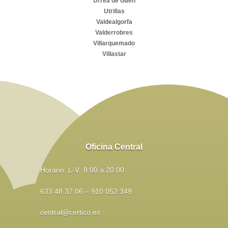
Urrea de Gaén
Utrillas
Valdealgorfa
Valderrobres
Villarquemado
Villastar
Oficina Central
Horario: L-V 9:00 a 20:00
633 48 37 06 – 910 052 349
central@certico.es