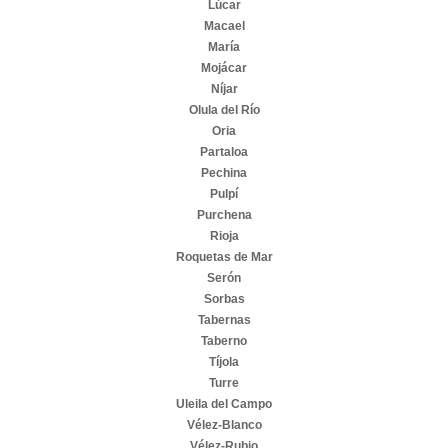
Lúcar
Macael
María
Mojácar
Níjar
Olula del Río
Oria
Partaloa
Pechina
Pulpí
Purchena
Rioja
Roquetas de Mar
Serón
Sorbas
Tabernas
Taberno
Tíjola
Turre
Uleila del Campo
Vélez-Blanco
Vélez-Rubio